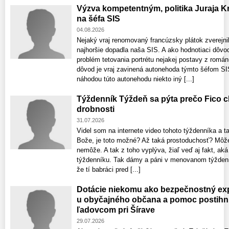
Výzva kompetentným, politika Juraja 
na šéfa SIS
04.08.2026
Nejaký vraj renomovaný francúzsky plátok zverejnil
najhoršie dopadla naša SIS. A ako hodnotiaci dôvod
problém tetovania portrétu nejakej postavy z román
dôvod je vraj zavinená autonehoda týmto šéfom SIS
náhodou túto autonehodu niekto iný [...]
Týždenník Týždeň sa pýta prečo Fico c
drobnosti
31.07.2026
Videl som na internete video tohoto týždenníka a t
Bože, je toto možné? Až taká prostoduchosť? Môže 
nemôže. A tak z toho vyplýva, žiaľ veď aj fakt, ak
týždenníku. Tak dámy a páni v menovanom týždenní
že tí babráci pred [...]
Dotácie niekomu ako bezpečnostný exp
u obyčajného občana a pomoc postih
ľadovcom pri Šírave
29.07.2026