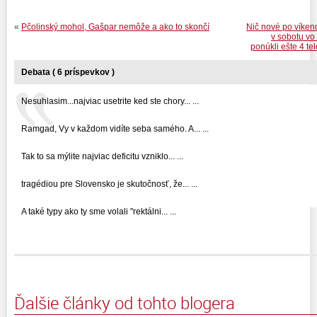
«
Pčolinský mohol, Gašpar nemôže a ako to skončí
Nič nové po víken
v sobotu vo
ponúkli ešte 4 tel
Debata ( 6 príspevkov )
Nesuhlasim...najviac usetrite ked ste chory... ...
Ramgad, Vy v každom vidíte seba samého. A... ...
Tak to sa mýlite najviac deficitu vzniklo... ...
tragédiou pre Slovensko je skutočnosť, že... ...
A také typy ako ty sme volali "rektálni... ...
Ďalšie články od tohto blogera