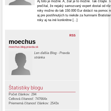
Aj toto je možné. A, žiaľ je to možné. Tak čítajte. 
prečítal, že nejaký samozvaný expert dostal od rôzn
roky možno do tak 150.000 Eur dotácií na pomoc 
aj pre postihnutých tu niekde za humnami Bratislavy
roky aj na iné konkrétne [...]
RSS
moechus
moechus.blog.pravda.sk
Len ďalšia Blog - Pravda
stránka
Štatistiky blogu
Počet článkov: 294
Celková čítanosť: 747664x
Priemerná čítanosť článkov: 2543x