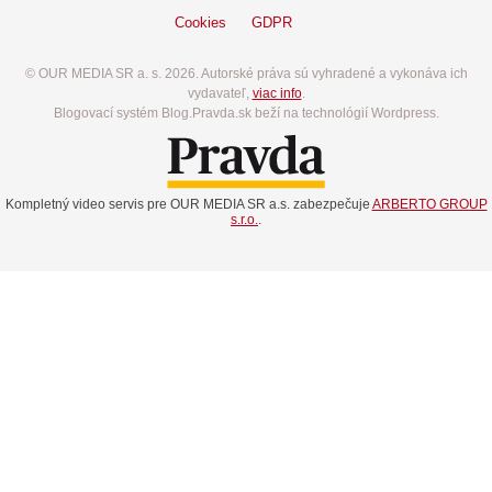
Cookies
GDPR
© OUR MEDIA SR a. s. 2026. Autorské práva sú vyhradené a vykonáva ich
vydavateľ,
viac info
.
Blogovací systém Blog.Pravda.sk beží na technológií Wordpress.
Kompletný video servis pre OUR MEDIA SR a.s. zabezpečuje
ARBERTO GROUP
s.r.o.
.