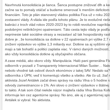
Navrhnutá konsolidácia je šanca. Šanca postupne znižovať dlh a 
začne sa to pomaly otáčať a budeme smerovať k menším deficitom
financiám. Toto je plán stanovený vládou politika Fica už v roku 20
zostavení vlády. A vláda ide podľa tohoto plánu. Je to evolučné rie
babráci z troch vlád rokov 2020-2023 by to robili revolučne naprík
podobnými reštrikčnými opatreniami. Táto cesta tejto vlády je pod
neprinesie také sociálne otrasy a nezastaví až tak hospodársky rast
dobre je , že konsolidácia sa dotkne v 22 opatreniach pri výške 2,7 m
znížení výdavkov vo výške 1,3 miliardy eur. Dotkne sa aj vyššími vý
majú a tak bohatší a politici zaplatia viac. V rámci daných možnost
ako vždy konsolidácia dotkne aj obyčajného občana.
A zase médiá, ako skoro vždy. Manipulácia. Haló pani generálna F
odborník v pozadí z Transparenty Internacional Milan Šuster… Nak
nebolo vhodné tak osloviť dvoch ekonómov z takej SAV. Nedalo sa? 
odborníka z ÚPN, veď tí komentujú všetko a všetko. Ale čo už, žiaľ 
aktivista Jozef Antálek začal dnes správy na rádiu Vlna o 5 hodine 
odvody zamestnancov o 1%. Ani slovo o znížení výdavkov v štátnej sp
to takto. A tak som čítal niekde názor majiteľa rádia Vlna Borisa Koll
informuje len cez agentúrne správy. No áno, ale aj z agentúrnej spr
Antálek si vybral. No aktivista.