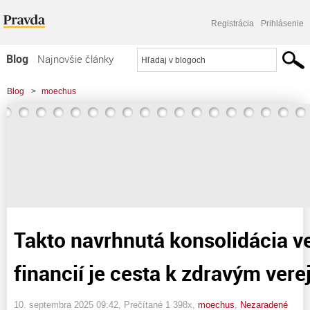
Registrácia
Prihlásenie
Blog
Najnovšie články
Najčítanejšie články
Blog
>
moechus
Najkomentovanejšie články
>
Takto navrhnutá konsolidácia verejných financií je cesta k zdravým verejným
Zoznam blogov
financiám
Komerčné blogy
Takto navrhnutá konsolidácia v
financií je cesta k zdravým ver
10. septembra 2025 09:42
, Prečítané 1 398x,
moechus
,
Nezaradené