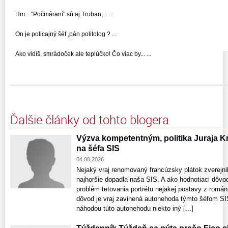
Hm... "Počmáraní" sú aj Truban,... ...
On je policajný šéf ,pán politolog ? ...
Ako vidíš, smrádoček ale teplúčko! Čo viac by... ...
Ďalšie články od tohto blogera
Výzva kompetentným, politika Juraja 
na šéfa SIS
04.08.2026
Nejaký vraj renomovaný francúzsky plátok zverejnil
najhoršie dopadla naša SIS. A ako hodnotiaci dôvod
problém tetovania portrétu nejakej postavy z román
dôvod je vraj zavinená autonehoda týmto šéfom SIS
náhodou túto autonehodu niekto iný [...]