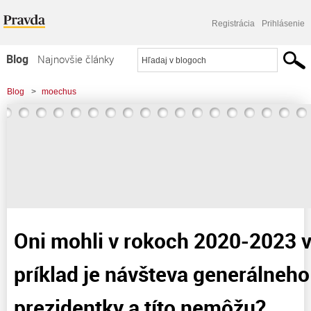
Registrácia
Prihlásenie
Blog
Najnovšie články
Najčítanejšie články
Blog
>
moechus
Najkomentovanejšie články
>
Oni mohli v rokoch 2020-2023 všetko a ako príklad je návšteva generálneho
Zoznam blogov
prokurátora u prezidentky
Komerčné blogy
Oni mohli v rokoch 2020-2023 v
príklad je návšteva generálneho
prezidentky a títo nemôžu?