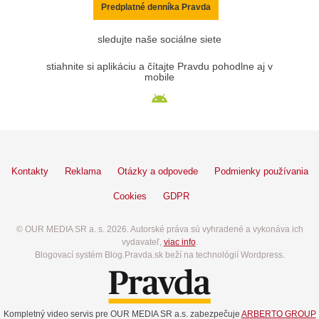
Predplatné denníka Pravda
sledujte naše sociálne siete
stiahnite si aplikáciu a čítajte Pravdu pohodlne aj v
mobile
Kontakty
Reklama
Otázky a odpovede
Podmienky používania
Cookies
GDPR
© OUR MEDIA SR a. s. 2026. Autorské práva sú vyhradené a vykonáva ich
vydavateľ,
viac info
.
Blogovací systém Blog.Pravda.sk beží na technológií Wordpress.
Kompletný video servis pre OUR MEDIA SR a.s. zabezpečuje
ARBERTO GROUP