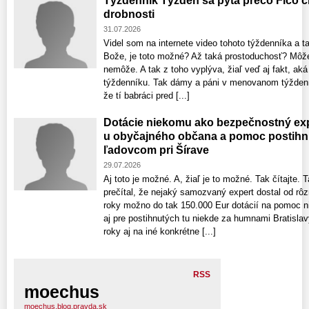
Týždenník Týždeň sa pýta prečo Fico c
drobnosti
31.07.2026
Videl som na internete video tohoto týždenníka a t
Bože, je toto možné? Až taká prostoduchosť? Môže 
nemôže. A tak z toho vyplýva, žiaľ veď aj fakt, ak
týždenníku. Tak dámy a páni v menovanom týždenní
že tí babráci pred [...]
Dotácie niekomu ako bezpečnostný exp
u obyčajného občana a pomoc postih
ľadovcom pri Šírave
29.07.2026
Aj toto je možné. A, žiaľ je to možné. Tak čítajte. 
prečítal, že nejaký samozvaný expert dostal od rôzn
roky možno do tak 150.000 Eur dotácií na pomoc 
aj pre postihnutých tu niekde za humnami Bratislavy
roky aj na iné konkrétne [...]
RSS
moechus
moechus.blog.pravda.sk