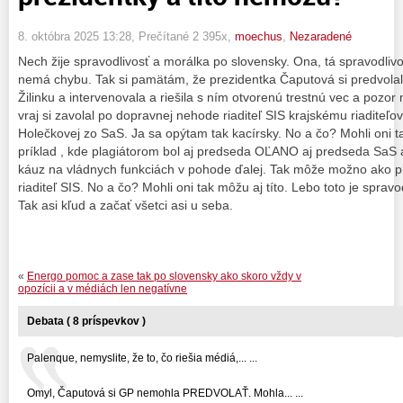
8. októbra 2025 13:28
, Prečítané 2 395x,
moechus
,
Nezaradené
Nech žije spravodlivosť a morálka po slovensky. Ona, tá spravodliv
nemá chybu. Tak si pamätám, že prezidentka Čaputová si predvola
Žilinku a intervenovala a riešila s ním otvorenú trestnú vec a pozor n
vraj si zavolal po dopravnej nehode riaditeľ SIS krajskému riaditeľov
Holečkovej zo SaS. Ja sa opýtam tak kacírsky. No a čo? Mohli oni tak
príklad , kde plagiátorom bol aj predseda OĽANO aj predseda SaS a
káuz na vládnych funkciách v pohode ďalej. Tak môže možno ako pl
riaditeľ SIS. No a čo? Mohli oni tak môžu aj títo. Lebo toto je sprav
Tak asi kľud a začať všetci asi u seba.
«
Energo pomoc a zase tak po slovensky ako skoro vždy v
opozícii a v médiách len negatívne
Debata ( 8 príspevkov )
Palenque, nemyslite, že to, čo riešia médiá,... ...
Omyl, Čaputová si GP nemohla PREDVOLAŤ. Mohla... ...