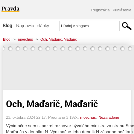
Registrácia
Prihlásenie
Blog
Najnovšie články
Najčítanejšie články
Blog
>
moechus
>
Och, Maďarič, Maďarič
Najkomentovanejšie články
Zoznam blogov
Komerčné blogy
Och, Maďarič, Maďarič
23. októbra 2024 22:17
, Prečítané 3 192x,
moechus
,
Nezaradené
Výnimočne som si pozrel rozhovor bývalého ministra za stranu Sm
Maďariča v denníku N. Výnimočne-lebo denník N zásadne nečítam