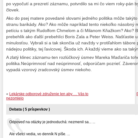
po vypočutí a prezretí záznamu, potvrdilo sa mi čo viem roky-pán 
človek.
Ako do psej matere povedané slovami jedného politika môže takýto
stranu barikády. Ako? Ako môže napríklad tento niekoľko násobný 
petíciu s takým Rudolfom Chmelom a či Milanom Kňažkom? Ako? Bý
prebehlík ako ďalší prebehlíci Boris Zala a Peter Weiss. Našťastie už 
minulosťou. Vybrali si a tak skončia už navždy v protiľahlom tábore pol
nádejou politiky, tej ľavicovej. Škoda ich. A každý vieme ako sa taký
A zlatý klinec záznamu-ten rozlúčkový úsmev Mareka Maďariča toh
politika.Neúprimnosť nad neúprimnosť, odporúčam pozrieť. Záverom
vypadá vzorový zradcovský úsmev niekoho.
«
Lekárske odborové združenie len aby…. Vás to
nezomlelo
Debata ( 5 príspevkov )
Odpoveď na otázky je jednoduchá: nezmenil sa... ...
Ale všetci vedia, vo denník N píše. ...