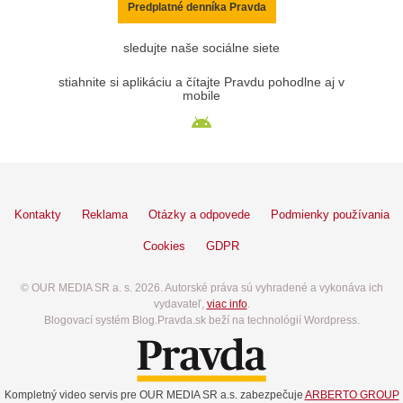
Predplatné denníka Pravda
sledujte naše sociálne siete
stiahnite si aplikáciu a čítajte Pravdu pohodlne aj v
mobile
Kontakty
Reklama
Otázky a odpovede
Podmienky používania
Cookies
GDPR
© OUR MEDIA SR a. s. 2026. Autorské práva sú vyhradené a vykonáva ich
vydavateľ,
viac info
.
Blogovací systém Blog.Pravda.sk beží na technológií Wordpress.
Kompletný video servis pre OUR MEDIA SR a.s. zabezpečuje
ARBERTO GROUP