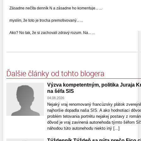
Zásadne nečíta denník N a zásadne ho komentuje... ...
myslím, že toto je trocha premotivovaný... ...
Ako? No tak, že si zachovali zdravý rozum. Na... ...
Ďalšie články od tohto blogera
Výzva kompetentným, politika Juraja 
na šéfa SIS
04.08.2026
Nejaký vraj renomovaný francúzsky plátok zverejnil
najhoršie dopadla naša SIS. A ako hodnotiaci dôvod
problém tetovania portrétu nejakej postavy z román
dôvod je vraj zavinená autonehoda týmto šéfom SIS
náhodou túto autonehodu niekto iný [...]
Týždenník Týždeň sa pýta prečo Fico c