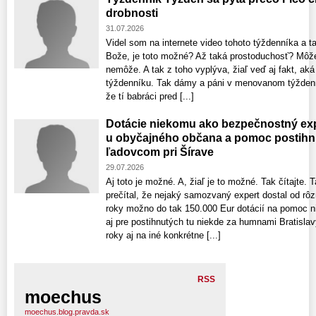
drobnosti
31.07.2026
Videl som na internete video tohoto týždenníka a t
Bože, je toto možné? Až taká prostoduchosť? Môže 
nemôže. A tak z toho vyplýva, žiaľ veď aj fakt, ak
týždenníku. Tak dámy a páni v menovanom týždenní
že tí babráci pred [...]
Dotácie niekomu ako bezpečnostný exp
u obyčajného občana a pomoc postih
ľadovcom pri Šírave
29.07.2026
Aj toto je možné. A, žiaľ je to možné. Tak čítajte. 
prečítal, že nejaký samozvaný expert dostal od rôzn
roky možno do tak 150.000 Eur dotácií na pomoc 
aj pre postihnutých tu niekde za humnami Bratislavy
roky aj na iné konkrétne [...]
RSS
moechus
moechus.blog.pravda.sk