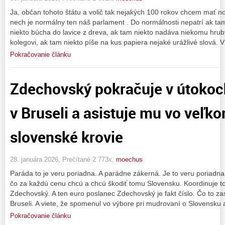
Ja, občan tohoto štátu a volič tak nejakých 100 rokov chcem mať n
nech je normálny ten náš parlament . Do normálnosti nepatrí ak tam
niekto búcha do lavice z dreva, ak tam niekto nadáva niekomu hrub
kolegovi, ak tam niekto píše na kus papiera nejaké urážlivé slová. Vi
Pokračovanie článku
Zdechovský pokračuje v útokoc
v Bruseli a asistuje mu vo veľk
slovenské krovie
28. januára 2026, Prečítané 2 773x,
moechus
Paráda to je veru poriadna. A parádne zákerná. Je to veru poriadna 
čo za každú cenu chcú a chcú škodiť tomu Slovensku. Koordinuje t
Zdechovský. A ten euro poslanec Zdechovský je fakt číslo. Čo to z
Bruseli. A viete, že spomenul vo výbore pri mudrovaní o Slovensku 
Pokračovanie článku