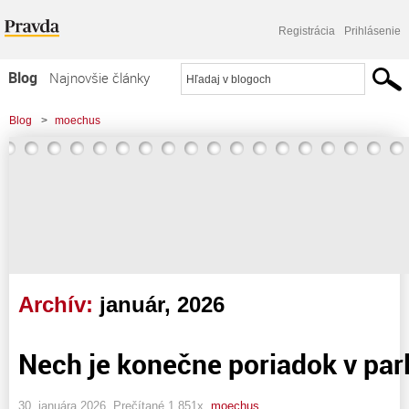
Registrácia
Prihlásenie
Blog
Najnovšie články
Najčítanejšie články
Blog
>
moechus
Najkomentovanejšie články
Zoznam blogov
Komerčné blogy
Archív:
január, 2026
Nech je konečne poriadok v pa
30. januára 2026, Prečítané 1 851x,
moechus