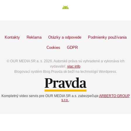
Kontakty
Reklama
Otázky a odpovede
Podmienky používania
Cookies
GDPR
© OUR MEDIA SR a. s. 2026. Autorské práva sú vyhradené a vykonáva ich
vydavateľ,
viac info
.
Blogovací systém Blog.Pravda.sk beží na technológií Wordpress.
Kompletný video servis pre OUR MEDIA SR a.s. zabezpečuje
ARBERTO GROUP
s.r.o.
.