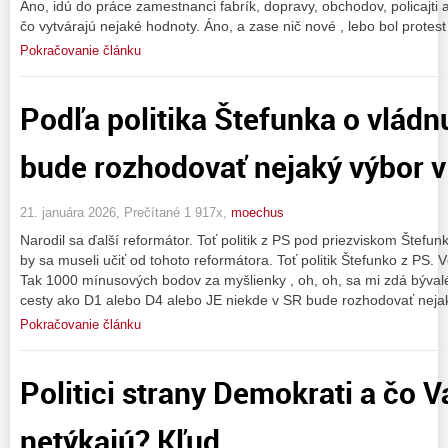
Áno, idú do práce zamestnanci fabrík, dopravy, obchodov, policajti a aj
čo vytvárajú nejaké hodnoty. Áno, a zase nič nové , lebo bol protest
Pokračovanie článku
Podľa politika Štefunka o vládn
bude rozhodovať nejaký výbor 
21. januára 2026, Prečítané 1 917x,
moechus
Narodil sa ďalší reformátor. Toť politik z PS pod priezviskom Štefunk
by sa museli učiť od tohoto reformátora. Toť politik Štefunko z PS. 
Tak 1000 mínusových bodov za myšlienky , oh, oh, sa mi zdá býva
cesty ako D1 alebo D4 alebo JE niekde v SR bude rozhodovať neja
Pokračovanie článku
Politici strany Demokrati a čo 
netýkajú? Kľud