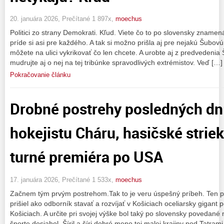
20. januára 2026, Prečítané 1 897x,
moechus
Politici zo strany Demokrati. Kľud. Viete čo to po slovensky znamen
príde si asi pre každého. A tak si možno prišla aj pre nejakú Šubovú, 
môžete na ulici vykrikovať čo len chcete. A urobte aj z predvedenia
mudrujte aj o nej na tej tribúnke spravodlivých extrémistov. Veď […]
Pokračovanie článku
Drobné postrehy posledných dní
hokejistu Cháru, hasičské strie
turné premiéra po USA
17. januára 2026, Prečítané 1 533x,
moechus
Začnem tým prvým postrehom.Tak to je veru úspešný príbeh. Ten pr
prišiel ako odborník stavať a rozvíjať v Košiciach oceliarsky gigan
Košiciach. A určite pri svojej výške bol taký po slovensky povedané
športe dosiahol. Šíril a šíri dobré meno tej malej krajiny pod Tatrami