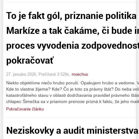
To je fakt gól, priznanie politi
Markíze a tak čakáme, či bude 
proces vyvodenia zodpovednost
pokračovať
27. januára 2026, Prečítané 3 529x,
moechus
Niekto objektívne niečo hrubo poruší. Opakujem hrubo a vedome. Vše
Kde to vlastne žijeme? Kde? Čo je toto za právny štát? Do neba vola
katastrofálneho stavu v oblasti dodržiavania pravidiel právneho štátu
chlapec Šimečka sa v priamom prenose prizná k faktu, že jeho mat
Pokračovanie článku
Neziskovky a audit ministerstva 