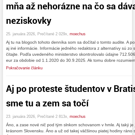
mňa až nehorázne na čo sa dáva
neziskovky
25. januára 2026, Prečítané 2 029x,
moechus
Aj tu na blogoch tohoto denníka som sa dočítal o tomto audite. A poz
aj iné informácie. Informácie jedného redaktora z alternatívy sú zo 
čítajte. Podľa uvedeného ministerstvo skontrolovalo údajne 712.50
eur za obdobie od 1.1.2020 do 30.9.2025. Ak tomu dobre rozumiem 
Pokračovanie článku
Aj po proteste študentov v Bratis
sme tu a zem sa točí
23. januára 2026, Prečítané 2 813x,
moechus
Áno, a zase nové nič pod tým slnkom schovanom v hmle. Aj taký j
krásnom Slovensku. Áno a už od takej väčšinou piatej hodiny ráno 