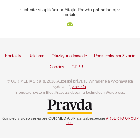
stiahnite si aplikáciu a čítajte Pravdu pohodlne aj v
mobile
Kontakty
Reklama
Otázky a odpovede
Podmienky používania
Cookies
GDPR
© OUR MEDIA SR a. s. 2026. Autorské práva sú vyhradené a vykonáva ich
vydavateľ,
viac info
.
Blogovací systém Blog.Pravda.sk beží na technológií Wordpress.
Kompletný video servis pre OUR MEDIA SR a.s. zabezpečuje
ARBERTO GROUP
s.r.o.
.