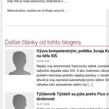
Inak, toto je malá nemocnica, bľabotanie o ... ...
Mimochodom, osobne mi už trhajú nervy tri... ...
Ďalšie články od tohto blogera
Výzva kompetentným, politika Juraja 
na šéfa SIS
04.08.2026
Nejaký vraj renomovaný francúzsky plátok zverejnil
najhoršie dopadla naša SIS. A ako hodnotiaci dôvod
problém tetovania portrétu nejakej postavy z román
dôvod je vraj zavinená autonehoda týmto šéfom SIS
náhodou túto autonehodu niekto iný [...]
Týždenník Týždeň sa pýta prečo Fico c
drobnosti
31.07.2026