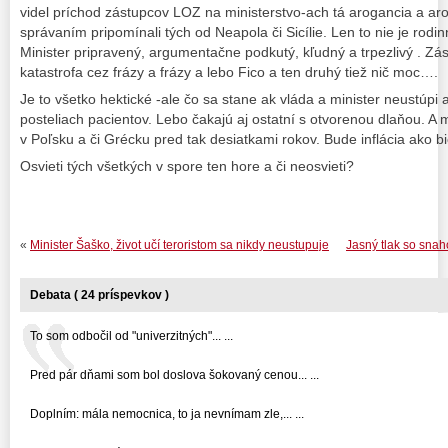
videl príchod zástupcov LOZ na ministerstvo-ach tá arogancia a ar
správaním pripomínali tých od Neapola či Sicílie. Len to nie je rodi
Minister pripravený, argumentačne podkutý, kľudný a trpezlivý . Zá
katastrofa cez frázy a frázy a lebo Fico a ten druhý tiež nič moc….
Je to všetko hektické -ale čo sa stane ak vláda a minister neustúpi 
posteliach pacientov. Lebo čakajú aj ostatní s otvorenou dlaňou. A 
v Poľsku a či Grécku pred tak desiatkami rokov. Bude inflácia ako b
Osvieti tých všetkých v spore ten hore a či neosvieti?
«
Minister Šaško, život učí teroristom sa nikdy neustupuje
Jasný tlak so snah
Debata ( 24 príspevkov )
To som odbočil od "univerzitných"... ...
Pred pár dňami som bol doslova šokovaný cenou... ...
Doplním: mála nemocnica, to ja nevnímam zle,... ...