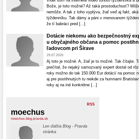
Videl som na internete video tohoto týždenníka a t
Bože, je toto možné? Až taká prostoduchosť? Môže 
nemôže. A tak z toho vyplýva, žiaľ veď aj fakt, ak
týždenníku. Tak dámy a páni v menovanom týždenní
že tí babráci pred [...]
Dotácie niekomu ako bezpečnostný exp
u obyčajného občana a pomoc postih
ľadovcom pri Šírave
29.07.2026
Aj toto je možné. A, žiaľ je to možné. Tak čítajte. 
prečítal, že nejaký samozvaný expert dostal od rôzn
roky možno do tak 150.000 Eur dotácií na pomoc 
aj pre postihnutých tu niekde za humnami Bratislavy
roky aj na iné konkrétne [...]
RSS
moechus
moechus.blog.pravda.sk
Len ďalšia Blog - Pravda
stránka