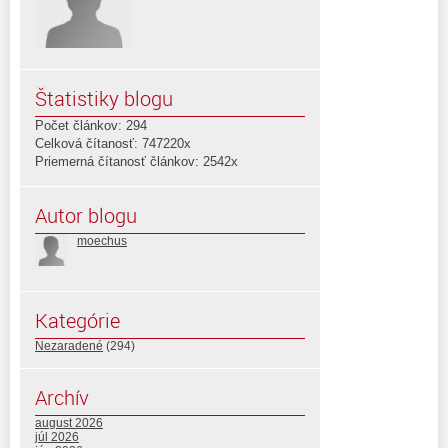
Štatistiky blogu
Počet článkov: 294
Celková čítanosť: 747220x
Priemerná čítanosť článkov: 2542x
Autor blogu
moechus
Kategórie
Nezaradené
(294)
Archív
august 2026
júl 2026