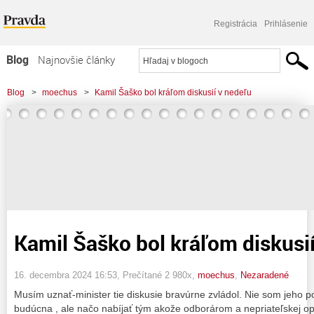
Registrácia
Prihlásenie
Blog
Najnovšie články
Najčítanejšie články
Blog
>
moechus
>
Kamil Šaško bol kráľom diskusií v nedeľu
Najkomentovanejšie články
Zoznam blogov
Komerčné blogy
Kamil Šaško bol kráľom diskusií
16. decembra 2024 16:53
, Prečítané 2 980x,
moechus
,
Nezaradené
Musím uznať-minister tie diskusie bravúrne zvládol. Nie som jeho po
budúcna , ale načo nabíjať tým akože odborárom a nepriateľskej 