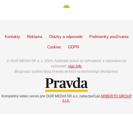
Kontakty
Reklama
Otázky a odpovede
Podmienky používania
Cookies
GDPR
© OUR MEDIA SR a. s. 2026. Autorské práva sú vyhradené a vykonáva ich
vydavateľ,
viac info
.
Blogovací systém Blog.Pravda.sk beží na technológií Wordpress.
Kompletný video servis pre OUR MEDIA SR a.s. zabezpečuje
ARBERTO GROUP
s.r.o.
.