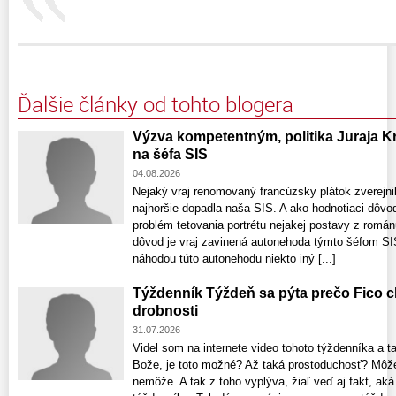
Ďalšie články od tohto blogera
Výzva kompetentným, politika Juraja 
na šéfa SIS
04.08.2026
Nejaký vraj renomovaný francúzsky plátok zverejnil
najhoršie dopadla naša SIS. A ako hodnotiaci dôvod
problém tetovania portrétu nejakej postavy z román
dôvod je vraj zavinená autonehoda týmto šéfom SIS
náhodou túto autonehodu niekto iný [...]
Týždenník Týždeň sa pýta prečo Fico c
drobnosti
31.07.2026
Videl som na internete video tohoto týždenníka a t
Bože, je toto možné? Až taká prostoduchosť? Môže 
nemôže. A tak z toho vyplýva, žiaľ veď aj fakt, ak