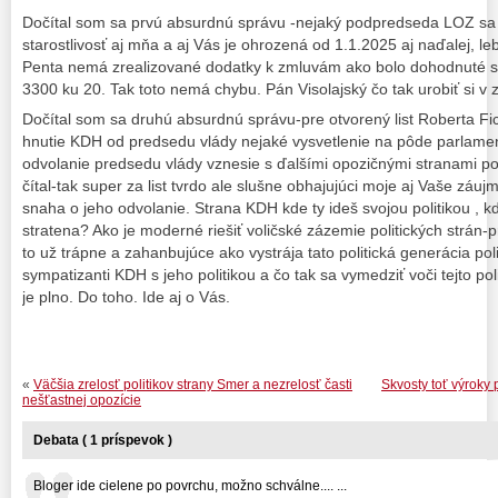
Dočítal som sa prvú absurdnú správu -nejaký podpredseda LOZ sa v
starostlivosť aj mňa a aj Vás je ohrozená od 1.1.2025 aj naďalej, leb
Penta nemá zrealizované dodatky k zmluvám ako bolo dohodnuté s 
3300 ku 20. Tak toto nemá chybu. Pán Visolajský čo tak urobiť si v 
Dočítal som sa druhú absurdnú správu-pre otvorený list Roberta Fi
hnutie KDH od predsedu vlády nejaké vysvetlenie na pôde parlamen
odvolanie predsedu vlády vznesie s ďalšími opozičnými stranami po 
čítal-tak super za list tvrdo ale slušne obhajujúci moje aj Vaše záu
snaha o jeho odvolanie. Strana KDH kde ty ideš svojou politikou , 
stratena? Ako je moderné riešiť voličské zázemie politických strán-
to už trápne a zahanbujúce ako vystrája tato politická generácia p
sympatizanti KDH s jeho politikou a čo tak sa vymedziť voči tejto poli
je plno. Do toho. Ide aj o Vás.
«
Väčšia zrelosť politikov strany Smer a nezrelosť časti
Skvosty toť výroky 
nešťastnej opozície
Debata ( 1 príspevok )
Bloger ide cielene po povrchu, možno schválne.... ...