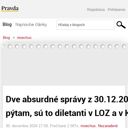
Registrácia
Prihlásenie
Blog
Najnovšie články
Najčítanejšie články
Blog
>
moechus
Najkomentovanejšie články
>
Dve absurdné správy z 30.12.2024- dobre sa pýtam, sú to diletanti v LOZ a v
Zoznam blogov
KDH ?
Komerčné blogy
Dve absurdné správy z 30.12.20
pýtam, sú to diletanti v LOZ a v
30. decembra 2024 17:59
, Prečítané 2 587x,
moechus
,
Nezaradené