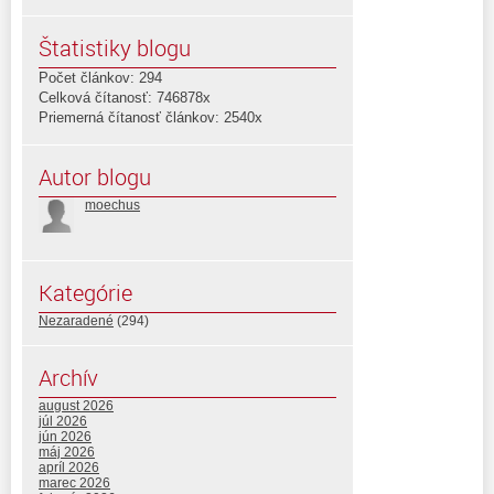
Štatistiky blogu
Počet článkov: 294
Celková čítanosť: 746878x
Priemerná čítanosť článkov: 2540x
Autor blogu
moechus
Kategórie
Nezaradené
(294)
Archív
august 2026
júl 2026
jún 2026
máj 2026
apríl 2026
marec 2026