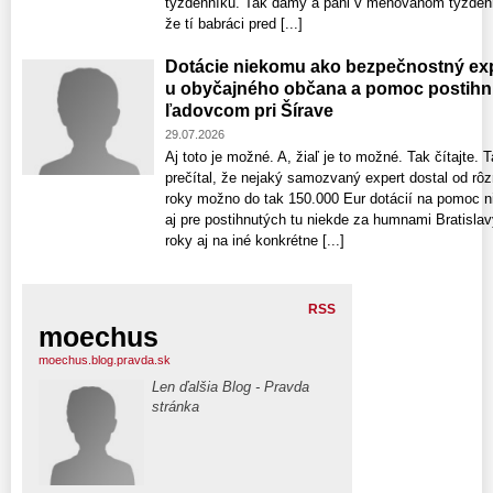
týždenníku. Tak dámy a páni v menovanom týždenní
že tí babráci pred [...]
Dotácie niekomu ako bezpečnostný exp
u obyčajného občana a pomoc postih
ľadovcom pri Šírave
29.07.2026
Aj toto je možné. A, žiaľ je to možné. Tak čítajte. 
prečítal, že nejaký samozvaný expert dostal od rôzn
roky možno do tak 150.000 Eur dotácií na pomoc 
aj pre postihnutých tu niekde za humnami Bratislavy
roky aj na iné konkrétne [...]
RSS
moechus
moechus.blog.pravda.sk
Len ďalšia Blog - Pravda
stránka