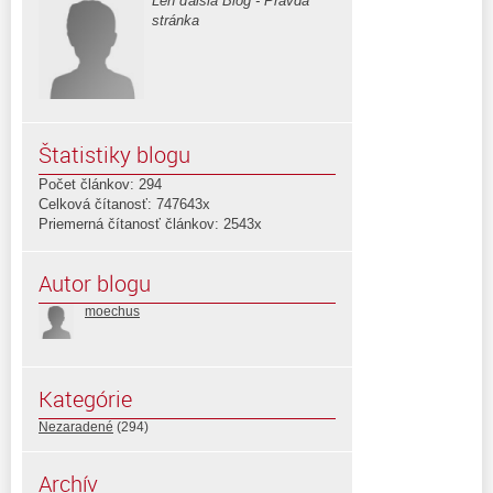
Len ďalšia Blog - Pravda
stránka
Štatistiky blogu
Počet článkov: 294
Celková čítanosť: 747643x
Priemerná čítanosť článkov: 2543x
Autor blogu
moechus
Kategórie
Nezaradené
(294)
Archív