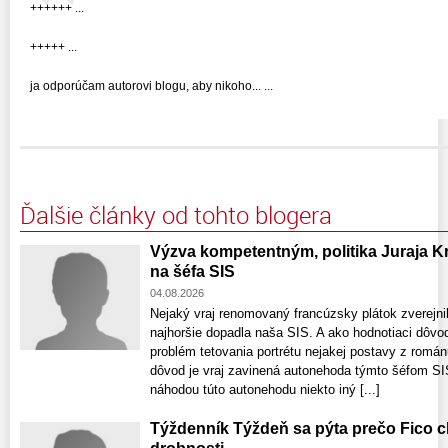
++++++ ...
+++++ ...
ja odporúčam autorovi blogu, aby nikoho... ...
Ďalšie články od tohto blogera
Výzva kompetentným, politika Juraja 
na šéfa SIS
04.08.2026
Nejaký vraj renomovaný francúzsky plátok zverejnil
najhoršie dopadla naša SIS. A ako hodnotiaci dôvod
problém tetovania portrétu nejakej postavy z román
dôvod je vraj zavinená autonehoda týmto šéfom SIS
náhodou túto autonehodu niekto iný [...]
Týždenník Týždeň sa pýta prečo Fico c