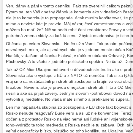
Veru dámy a páni v tomto denníku. Fakt ste zverejnili celkom pekn
Pýtam sa, ten Váš dnešný článok je komercia ako v dnešných časo
nie je to komercia-je to propaganda. A tak musím konštatovať, že 
mimo a neviete kde je pravda. Môj názor, časť zamestnancov a vede
môžem ho mať, že? Nič sa nedá robiť časť redaktorov Pravdy a ved
potrebná zmena vlády-za každú cenu. Zbytok osadenstva je ticho-bo
Občania po celom Slovensku . No čo už s Vami. Tak prosím počúva
neznámych mien, ale aj známych ako je v jednom meste občan Ká
Hunčík, v ďalšom občianka Fialová, v ďalšom občania Orlovský, K
Púchovský. A to všetci z jedného politického spektra. No čo už. Dem
Tak už OZ Mier Ukrajine nehovorí o dôvodoch stretnutia ako o pr
Slovenska ako o výstupe z EÚ a z NATO-už nemôžu. Tak si za týždeň
vraj sme sa nezúčastnili pri stretnutí zoskupenia krajín vo veci ob
hrozbou. Neviem, aká je pravda o nejakom stretnutí. Títo z OZ Mier 
riešili a aké sa prijali závery. Jedným slovom -potrebovali dôvod na
vytvorili aj mediálne. No vláda máte silného a prefíkaného súpera.
Len ma napadá-tá skupina zo zoskupenia v EÚ chce fakt bojovať s R
Rusko nebude reagovať? Bude veru a asi už nie konvenčne. Teraz R
občania z protestov Rusko na viac nemá ani ľudské ani vojensko-te
toho-vydráždite toho medveďa z Ruska nech je tu zábava. Och, tá 
veľmi geograficky blízko, blizúčko od toho konfliktu na Ukrajine. V