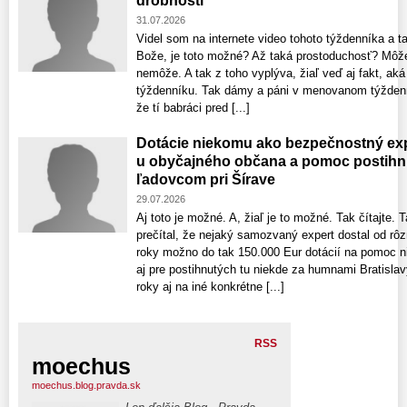
drobnosti
31.07.2026
Videl som na internete video tohoto týždenníka a t
Bože, je toto možné? Až taká prostoduchosť? Môže 
nemôže. A tak z toho vyplýva, žiaľ veď aj fakt, ak
týždenníku. Tak dámy a páni v menovanom týždenní
že tí babráci pred [...]
Dotácie niekomu ako bezpečnostný exp
u obyčajného občana a pomoc postih
ľadovcom pri Šírave
29.07.2026
Aj toto je možné. A, žiaľ je to možné. Tak čítajte. 
prečítal, že nejaký samozvaný expert dostal od rôzn
roky možno do tak 150.000 Eur dotácií na pomoc 
aj pre postihnutých tu niekde za humnami Bratislavy
roky aj na iné konkrétne [...]
RSS
moechus
moechus.blog.pravda.sk