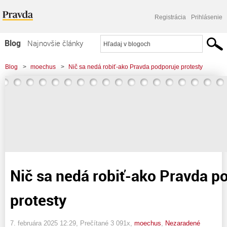
Registrácia
Prihlásenie
Blog
Najnovšie články
Najčítanejšie články
Blog
>
moechus
>
Nič sa nedá robiť-ako Pravda podporuje protesty
Najkomentovanejšie články
Zoznam blogov
Komerčné blogy
Nič sa nedá robiť-ako Pravda p
protesty
7. februára 2025 12:29
, Prečítané 3 091x,
moechus
,
Nezaradené