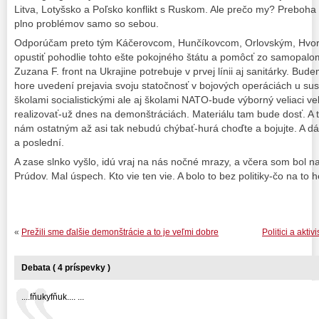
Litva, Lotyšsko a Poľsko konflikt s Ruskom. Ale prečo my? Preboh
plno problémov samo so sebou.
Odporúčam preto tým Káčerovcom, Hunčíkovcom, Orlovským, Hv
opustiť pohodlie tohto ešte pokojného štátu a pomôcť zo samopalo
Zuzana F. front na Ukrajine potrebuje v prvej línii aj sanitárky. B
hore uvedení prejavia svoju statočnosť v bojových operáciách u su
školami socialistickými ale aj školami NATO-bude výborný veliaci ve
realizovať-už dnes na demonštráciách. Materiálu tam bude dosť. A 
nám ostatným až asi tak nebudú chýbať-hurá choďte a bojujte. A dá s
a poslední.
A zase slnko vyšlo, idú vraj na nás nočné mrazy, a včera som bol 
Prúdov. Mal úspech. Kto vie ten vie. A bolo to bez politiky-čo na to
«
Prežili sme ďalšie demonštrácie a to je veľmi dobre
Politici a akti
Debata ( 4 príspevky )
....fňukyfňuk.... ...