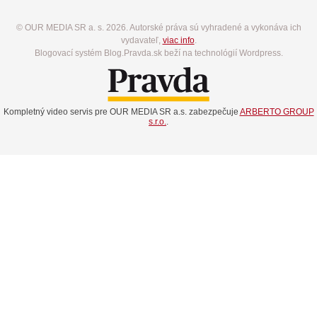
© OUR MEDIA SR a. s. 2026. Autorské práva sú vyhradené a vykonáva ich
vydavateľ,
viac info
.
Blogovací systém Blog.Pravda.sk beží na technológií Wordpress.
Kompletný video servis pre OUR MEDIA SR a.s. zabezpečuje
ARBERTO GROUP
s.r.o.
.