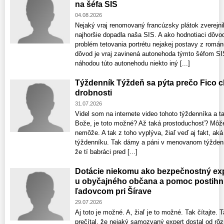
na šéfa SIS
04.08.2026
Nejaký vraj renomovaný francúzsky plátok zverejnil
najhoršie dopadla naša SIS. A ako hodnotiaci dôvod
problém tetovania portrétu nejakej postavy z román
dôvod je vraj zavinená autonehoda týmto šéfom SIS
náhodou túto autonehodu niekto iný [...]
Týždenník Týždeň sa pýta prečo Fico c
drobnosti
31.07.2026
Videl som na internete video tohoto týždenníka a t
Bože, je toto možné? Až taká prostoduchosť? Môže 
nemôže. A tak z toho vyplýva, žiaľ veď aj fakt, ak
týždenníku. Tak dámy a páni v menovanom týždenní
že tí babráci pred [...]
Dotácie niekomu ako bezpečnostný exp
u obyčajného občana a pomoc postih
ľadovcom pri Šírave
29.07.2026
Aj toto je možné. A, žiaľ je to možné. Tak čítajte. 
prečítal, že nejaký samozvaný expert dostal od rôzn