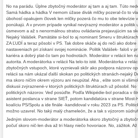
No na parádu. Úplne zbytočný moderátor aj tam a aj tam. Túto nede
Samá hádka a hádka V nemom úžase divák mlčky pozeral-čo to vlast
úbohosť-opakujem človek len mlčky pozerá čo mu to obe televízie v
ponúkajú. A v prvom prípade vynikal nevýrazný moderátor a politik 
úsmevom a až s nenormálnou stratou ovládania prejavujúcim sa sk
Nejaký Valášek. Pamätáte si-bol to aj nominant Smeru v štruktúrac
ZA ĽUDÍ a teraz pôsobí v PS. Tak dobre skáče aj do reči ako dobre
nastaveniach pri získaní svojej nominácie. Politik Valášek- faloš v 
kariéra a dobrý plat-čo tam po hodnotách. Moderátor v relácii len 
autorita. A moderátorka v relácii Na telo-to isté. Moderátorka v relá
zbytočných vstupoch, ktoré vyznievali skôr ako podpora názorov opo
relácii sa nám ukázal ďalší skokan po politických stranách-nejaký D
ma skoro ničím okrem výzoru ani neupútal. Aha , ešte som si všimo
diskusii zvýraznené-v ktorých politických štruktúrach už pôsobil. No
politických názorov. Veď posúďte. Podľa Wikipédie-bol poradca v 
asistent poslanca v strane SIEŤ, potom kandidatúra v strane Most-
koalíciu PS/Spolu a ide finále -kandidoval v roku 2023 za PS. Polit
možno uzavrel. No taký malý chameleón, že a tak s výzorom súdr
Jedným slovom-moderátor a moderátorka skoro zbytočný a zbytočn
počuť skoro nič-len dva až tri hlasy niečo hovoriace. No, zážitok.