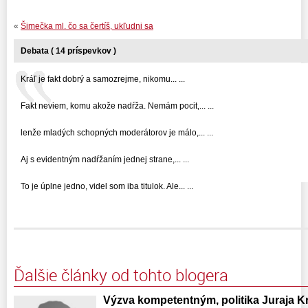
«
Šimečka ml. čo sa čertíš, ukľudni sa
Debata ( 14 príspevkov )
Kráľ je fakt dobrý a samozrejme, nikomu... ...
Fakt neviem, komu akože nadŕža. Nemám pocit,... ...
lenže mladých schopných moderátorov je málo,... ...
Aj s evidentným nadŕžaním jednej strane,... ...
To je úplne jedno, videl som iba titulok. Ale... ...
Ďalšie články od tohto blogera
Výzva kompetentným, politika Juraja 