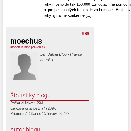
roky možno do tak 150.000 Eur dotácií na pomoc 
aj pre postihnutých tu niekde za humnami Bratislavy
roky aj na iné konkrétne [...]
RSS
moechus
moechus.blog.pravda.sk
Len ďalšia Blog - Pravda
stránka
Štatistiky blogu
Počet článkov: 294
Celková čítanosť: 747239x
Priemerná čítanosť článkov: 2542x
Autor blogu