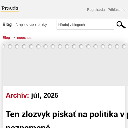
Registrácia
Prihlásenie
Blog
Najnovšie články
Najčítanejšie články
Blog
>
moechus
Najkomentovanejšie články
Zoznam blogov
Komerčné blogy
Archív:
júl, 2025
Ten zlozvyk pískať na politika v
neznamená.