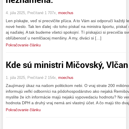
4. júla 2025, Prečítané 1 707x,
moechus
Len pískajte, veď si precvičíte pľúca. A to Vám asi odporučí každý
nové heslo. Tak len ďalej -do toho pískať na ministra športu, pískať 
aj naďalej. A tak budeme všetci spokojní. Tí pískajúci si precvičia svoj
obľúbenosť u nemlčiacej menšiny. A my, diváci si […]
Pokračovanie článku
Kde sú ministri Mičovský, Vlčan
1. júla 2025, Prečítané 2 154x,
moechus
Zaujímavý úkaz na našom politickom nebi. O vraj strate 200 milió
informujú veľkí odborníci na pôdohospodárstvo ako nejaká Remišová
myslíte že ich informácie majú nejakú vypovedaciu hodnotu? No ver
hodnota DPH a druhý vraj nemá ani vlastný účet. A čo majú títo dva
Pokračovanie článku