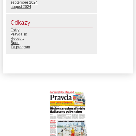
september 2024
august 2024
Odkazy
Fotky
Pravda.sk
Recepty
Šport
TV program