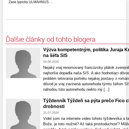
Zase typicky ULMAHNUS. ...
Ďalšie články od tohto blogera
Výzva kompetentným, politika Juraja 
na šéfa SIS
04.08.2026
Nejaký vraj renomovaný francúzsky plátok zverejnil
najhoršie dopadla naša SIS. A ako hodnotiaci dôvod
problém tetovania portrétu nejakej postavy z román
dôvod je vraj zavinená autonehoda týmto šéfom SIS
náhodou túto autonehodu niekto iný [...]
Týždenník Týždeň sa pýta prečo Fico c
drobnosti
31.07.2026
Videl som na internete video tohoto týždenníka a t
Bože, je toto možné? Až taká prostoduchosť? Môže 