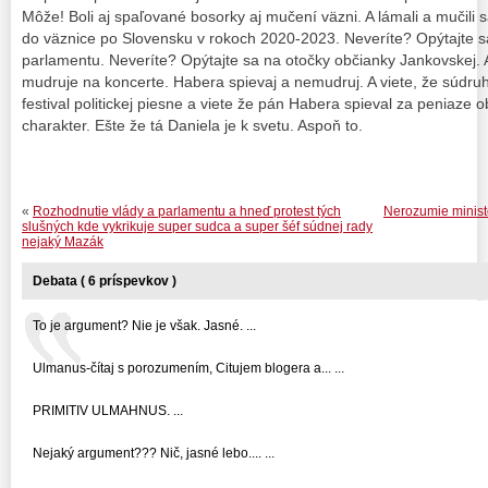
Môže! Boli aj spaľované bosorky aj mučení väzni. A lámali a mučili s
do väznice po Slovensku v rokoch 2020-2023. Neveríte? Opýtajte
parlamentu. Neveríte? Opýtajte sa na otočky občianky Jankovskej. 
mudruje na koncerte. Habera spievaj a nemudruj. A viete, že súdru
festival politickej piesne a viete že pán Habera spieval za peniaze
charakter. Ešte že tá Daniela je k svetu. Aspoň to.
«
Rozhodnutie vlády a parlamentu a hneď protest tých
Nerozumie ministe
slušných kde vykrikuje super sudca a super šéf súdnej rady
nejaký Mazák
Debata ( 6 príspevkov )
To je argument? Nie je však. Jasné. ...
Ulmanus-čítaj s porozumením, Citujem blogera a... ...
PRIMITIV ULMAHNUS. ...
Nejaký argument??? Nič, jasné lebo.... ...