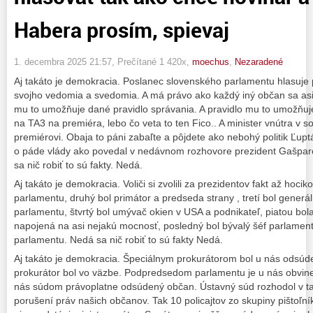
Habera prosím, spievaj
1. decembra 2025 21:57
, Prečítané 1 420x,
moechus
,
Nezaradené
Aj takáto je demokracia. Poslanec slovenského parlamentu hlasuje
svojho vedomia a svedomia. A má právo ako každý iný občan sa asi
mu to umožňuje dané pravidlo správania. A pravidlo mu to umožňu
na TA3 na premiéra, lebo čo veta to ten Fico.. A minister vnútra v 
premiérovi. Obaja to páni zabaľte a pôjdete ako nebohý politik Ľupt
o páde vlády ako povedal v nedávnom rozhovore prezident Gašpar
sa nič robiť to sú fakty. Nedá.
Aj takáto je demokracia. Voliči si zvolili za prezidentov fakt až hoci
parlamentu, druhý bol primátor a predseda strany , tretí bol generál
parlamentu, štvrtý bol umývač okien v USA a podnikateľ, piatou b
napojená na asi nejakú mocnosť, posledný bol bývalý šéf parlament
parlamentu. Nedá sa nič robiť to sú fakty Nedá.
Aj takáto je demokracia. Špeciálnym prokurátorom bol u nás odsúd
prokurátor bol vo väzbe. Podpredsedom parlamentu je u nás obvin
nás súdom právoplatne odsúdený občan. Ústavný súd rozhodol v t
porušení práv našich občanov. Tak 10 policajtov zo skupiny pištoľní