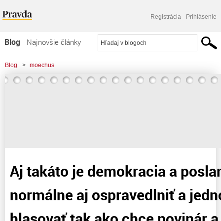
Registrácia
Prihlásenie
Blog
Najnovšie články
Najčítanejšie články
Blog
>
moechus
Najkomentovanejšie články
>
Aj takáto je demokracia a poslanci sa môžu normálne aj ospravedlniť a
Zoznam blogov
jednoducho neprísť hlasovať
Komerčné blogy
Aj takáto je demokracia a posl
normálne aj ospravedlniť a jed
hlasovať tak ako chce novinár a 