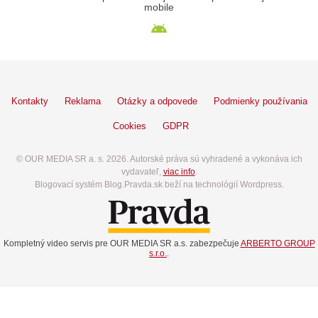
mobile
Kontakty
Reklama
Otázky a odpovede
Podmienky používania
Cookies
GDPR
© OUR MEDIA SR a. s. 2026. Autorské práva sú vyhradené a vykonáva ich
vydavateľ,
viac info
.
Blogovací systém Blog.Pravda.sk beží na technológií Wordpress.
Kompletný video servis pre OUR MEDIA SR a.s. zabezpečuje
ARBERTO GROUP
s.r.o.
.