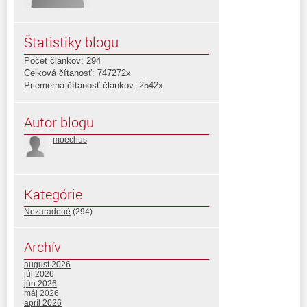
Štatistiky blogu
Počet článkov: 294
Celková čítanosť: 747272x
Priemerná čítanosť článkov: 2542x
Autor blogu
moechus
Kategórie
Nezaradené
(294)
Archív
august 2026
júl 2026
jún 2026
máj 2026
apríl 2026