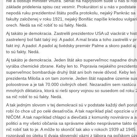
nie a odstúpi minister vnútra. Senát na najvyššom súde u nás si ro
základe pridelenia spisu cez vesmír. Prokurátori si u nás v podstat
nepodá ruku prezidentovi štátu podľa protokolu, nejaký Pankrác s
fakulty založenej v roku 1921, nejaký Bonifác napíše kriedou vulga
orech. Nedá sa nič robiť to sú fakty. Nedá.
Aj takáto je demokracia. Zastrelili prezidentov USA už viackrát v hist
zastrelený bol fakt taký iný. A padol. A mal brata a toho zastrelili v
fakt iný. A padol. A padol aj švédsky premiér Palme a skoro padol aj
to sú fakty. Nedá.
Aj takáto je demokracia. Jeden štát ako superveľmoc napadne druhý
vyrába chemické zbrane. Keby len to. Popravia nejakého preziden
superveľmoc bombarduje druhý štát ani boh nevie dôvod. Keby len 
prezidenta Miloša a on tam zomrie. Jeden štát napadne územie su
poloostrove a je tak 70.000 civilných obetí. Nezaradím sem rastúcu
mnohých diktatúra, ktorá si rieši spory vojnou so susedom od ro
sa nič robiť to sú fakty. Nedá.
A tak jedným slovom v tej demokracii sú v podstate každý deň poru
robí čo chce už po celé desaťročia. A tak napríklad plač opozície u 
NIČOM. A tak napríklad chlapci a dievčatá z komunity novinárov a akt
politici a my všetci občania sa správame alebo nesprávame takto ne
nič robiť tak to je. A môže to skončiť tak ako v rokoch 1939 až 1945.
rozprávali po úteku tí dvaja slovenskí väzni z tábora na poľskom ú