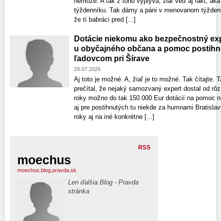
nemôže. A tak z toho vyplýva, žiaľ veď aj fakt, ak
týždenníku. Tak dámy a páni v menovanom týždenní
že tí babráci pred [...]
Dotácie niekomu ako bezpečnostný exp
u obyčajného občana a pomoc postih
ľadovcom pri Šírave
29.07.2026
Aj toto je možné. A, žiaľ je to možné. Tak čítajte. 
prečítal, že nejaký samozvaný expert dostal od rôzn
roky možno do tak 150.000 Eur dotácií na pomoc 
aj pre postihnutých tu niekde za humnami Bratislavy
roky aj na iné konkrétne [...]
RSS
moechus
moechus.blog.pravda.sk
Len ďalšia Blog - Pravda
stránka