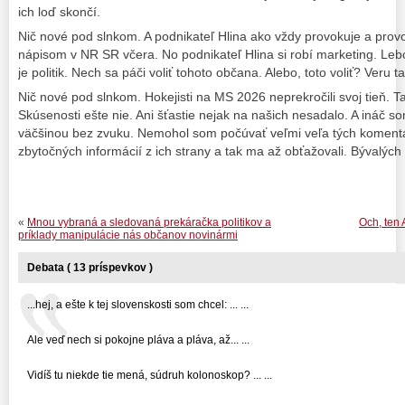
ich loď skončí.
Nič nové pod slnkom. A podnikateľ Hlina ako vždy provokuje a provok
nápisom v NR SR včera. No podnikateľ Hlina si robí marketing. Leb
je politik. Nech sa páči voliť tohoto občana. Alebo, toto voliť? Veru t
Nič nové pod slnkom. Hokejisti na MS 2026 neprekročili svoj tieň. Ta
Skúsenosti ešte nie. Ani šťastie nejak na našich nesadalo. A ináč s
väčšinou bez zvuku. Nemohol som počúvať veľmi veľa tých komentá
zbytočných informácií z ich strany a tak ma až obťažovali. Bývalých
«
Mnou vybraná a sledovaná prekáračka politikov a
Och, ten 
príklady manipulácie nás občanov novinármi
Debata ( 13 príspevkov )
...hej, a ešte k tej slovenskosti som chcel: ... ...
Ale veď nech si pokojne pláva a pláva, až... ...
Vidíš tu niekde tie mená, súdruh kolonoskop? ... ...