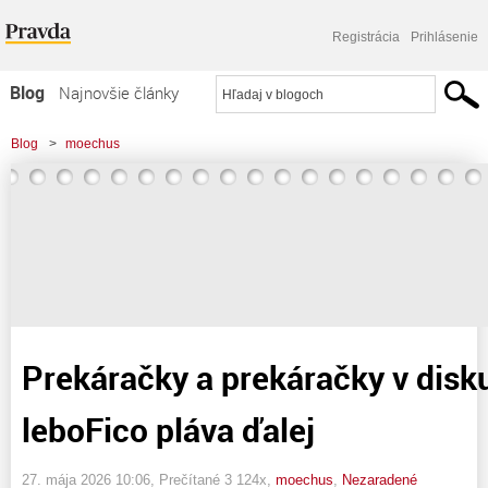
Registrácia
Prihlásenie
Blog
Najnovšie články
Najčítanejšie články
Blog
>
moechus
Najkomentovanejšie články
>
Prekáračky a prekáračky v diskusiách , ale loď leboFico pláva ďalej
Zoznam blogov
Komerčné blogy
Prekáračky a prekáračky v disku
leboFico pláva ďalej
27. mája 2026 10:06
, Prečítané 3 124x,
moechus
,
Nezaradené