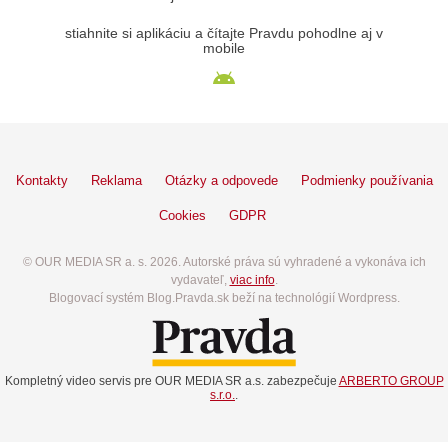
stiahnite si aplikáciu a čítajte Pravdu pohodlne aj v
mobile
Kontakty
Reklama
Otázky a odpovede
Podmienky používania
Cookies
GDPR
© OUR MEDIA SR a. s. 2026. Autorské práva sú vyhradené a vykonáva ich
vydavateľ,
viac info
.
Blogovací systém Blog.Pravda.sk beží na technológií Wordpress.
Kompletný video servis pre OUR MEDIA SR a.s. zabezpečuje
ARBERTO GROUP
s.r.o.
.