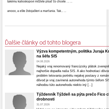
takému kalioskopovi môžete písať čo chcete. ... ...
anooo, a ešte židojašteri a marťania. Tak... ...
Ďalšie články od tohto blogera
Výzva kompetentným, politika Juraja 
na šéfa SIS
04.08.2026
Nejaký vraj renomovaný francúzsky plátok zverejnil
najhoršie dopadla naša SIS. A ako hodnotiaci dôvod
problém tetovania portrétu nejakej postavy z román
dôvod je vraj zavinená autonehoda týmto šéfom SIS
náhodou túto autonehodu niekto iný [...]
Týždenník Týždeň sa pýta prečo Fico c
drobnosti
31.07.2026