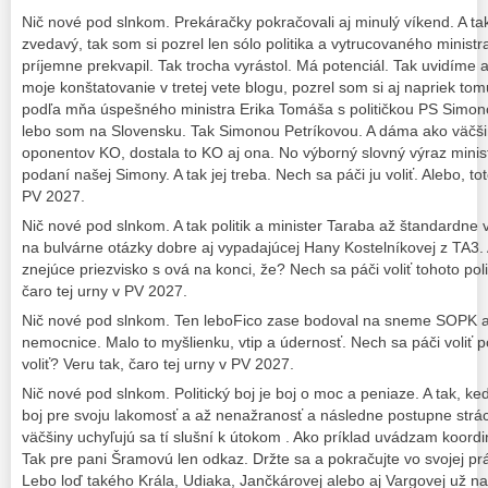
Nič nové pod slnkom. Prekáračky pokračovali aj minulý víkend. A ta
zvedavý, tak som si pozrel len sólo politika a vytrucovaného minis
príjemne prekvapil. Tak trocha vyrástol. Má potenciál. Tak uvidíme ak
moje konštatovanie v tretej vete blogu, pozrel som si aj napriek to
podľa mňa úspešného ministra Erika Tomáša s političkou PS Simono
lebo som na Slovensku. Tak Simonou Petríkovou. A dáma ako väčšin
oponentov KO, dostala to KO aj ona. No výborný slovný výraz mini
podaní našej Simony. A tak jej treba. Nech sa páči ju voliť. Alebo, tot
PV 2027.
Nič nové pod slnkom. A tak politik a minister Taraba až štandardne
na bulvárne otázky dobre aj vypadajúcej Hany Kostelníkovej z TA3. 
znejúce priezvisko s ová na konci, že? Nech sa páči voliť tohoto polit
čaro tej urny v PV 2027.
Nič nové pod slnkom. Ten leboFico zase bodoval na sneme SOPK a
nemocnice. Malo to myšlienku, vtip a údernosť. Nech sa páči voliť pol
voliť? Veru tak, čaro tej urny v PV 2027.
Nič nové pod slnkom. Politický boj je boj o moc a peniaze. A tak, keď
boj pre svoju lakomosť a až nenažranosť a následne postupne strác
väčšiny uchyľujú sa tí slušní k útokom . Ako príklad uvádzam koor
Tak pre pani Šramovú len odkaz. Držte sa a pokračujte vo svojej prác
Lebo loď takého Krála, Udiaka, Jančkárovej alebo aj Vargovej už n