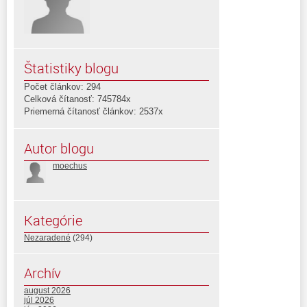
Štatistiky blogu
Počet článkov: 294
Celková čítanosť: 745784x
Priemerná čítanosť článkov: 2537x
Autor blogu
moechus
Kategórie
Nezaradené
(294)
Archív
august 2026
júl 2026