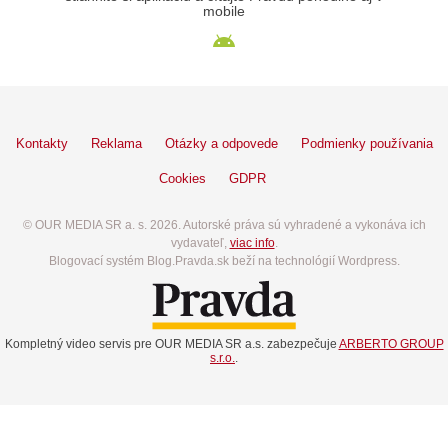
mobile
Kontakty
Reklama
Otázky a odpovede
Podmienky používania
Cookies
GDPR
© OUR MEDIA SR a. s. 2026. Autorské práva sú vyhradené a vykonáva ich
vydavateľ,
viac info
.
Blogovací systém Blog.Pravda.sk beží na technológií Wordpress.
Kompletný video servis pre OUR MEDIA SR a.s. zabezpečuje
ARBERTO GROUP
s.r.o.
.