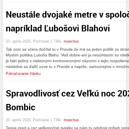
Neustále dvojaké metre v spoloč
napríklad Ľubošovi Blahovi
23. apríla 2025, Prečítané 1 739x,
moechus
Tak som sa včera dočítal tu v Pravde,že má sa jeden politik zo stra
Myslím politika Ľuboša Blahu. Veď dobre-ani ja nesúhlasím so všetk
je fakt jediný s niektorými kontroverznými názormi v tejto rozpoltene
následne sa ďalší ozve tu v Pravde a napíše, samozrejme v množ
Pokračovanie článku
Spravodlivosť cez Veľkú noc 20
Bombic
20. apríla 2025, Prečítané 1 739x,
moechus
Tesne pred a cez veľkonočné sviatky sa nám tu odohral príbeh spra