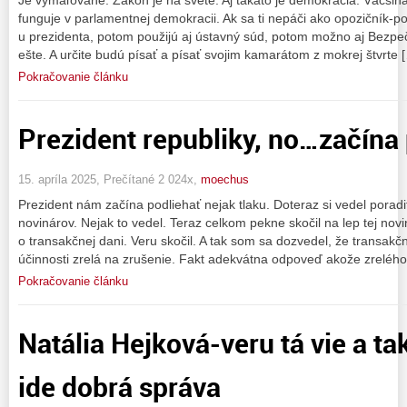
funguje v parlamentnej demokracii. Ak sa ti nepáči ako opozičník-po
u prezidenta, potom použijú aj ústavný súd, potom možno aj Bezpe
ešte. A určite budú písať a písať svojim kamarátom z mokrej štvrte 
Pokračovanie článku
Prezident republiky, no…začína 
15. apríla 2025, Prečítané 2 024x,
moechus
Prezident nám začína podliehať nejak tlaku. Doteraz si vedel poradi
novinárov. Nejak to vedel. Teraz celkom pekne skočil na lep tej novi
o transakčnej dani. Veru skočil. A tak som sa dozvedel, že transakč
účinnosti zrelá na zrušenie. Fakt adekvátna odpoveď akože zrelého
Pokračovanie článku
Natália Hejková-veru tá vie a ta
ide dobrá správa