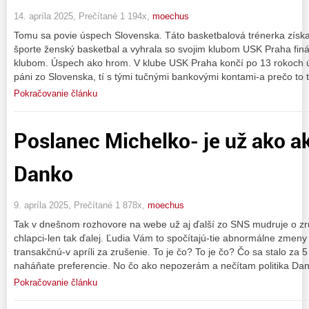
14. apríla 2025, Prečítané 1 194x,
moechus
Tomu sa povie úspech Slovenska. Táto basketbalová trénerka získala 
športe ženský basketbal a vyhrala so svojim klubom USK Praha finá
klubom. Úspech ako hrom. V klube USK Praha končí po 13 rokoch
páni zo Slovenska, tí s tými tučnými bankovými kontami-a prečo to 
Pokračovanie článku
Poslanec Michelko- je už ako a
Danko
9. apríla 2025, Prečítané 1 878x,
moechus
Tak v dnešnom rozhovore na webe už aj ďalší zo SNS mudruje o zr
chlapci-len tak ďalej. Ľudia Vám to spočítajú-tie abnormálne zmen
transakčnú-v apríli za zrušenie. To je čo? To je čo? Čo sa stalo za 
naháňate preferencie. No čo ako nepozerám a nečítam politika Dan
Pokračovanie článku