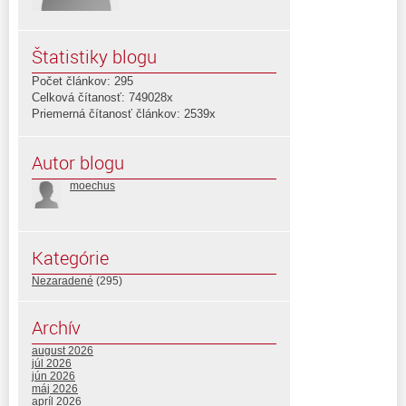
Štatistiky blogu
Počet článkov: 295
Celková čítanosť: 749028x
Priemerná čítanosť článkov: 2539x
Autor blogu
moechus
Kategórie
Nezaradené
(295)
Archív
august 2026
júl 2026
jún 2026
máj 2026
apríl 2026