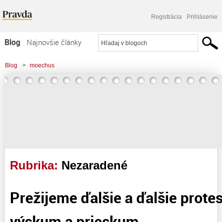
Registrácia
Prihlásenie
Blog
Najnovšie články
Najčítanejšie články
Blog
>
moechus
Najkomentovanejšie články
Zoznam blogov
Komerčné blogy
Rubrika:
Nezaradené
Prežijeme ďalšie a ďalšie protes
výskum a prieskum…