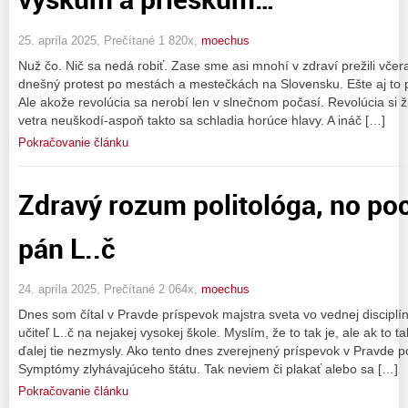
25. apríla 2025, Prečítané 1 820x,
moechus
Nuž čo. Nič sa nedá robiť. Zase sme asi mnohí v zdraví prežili včeraj
dnešný protest po mestách a mestečkách na Slovensku. Ešte aj to p
Ale akože revolúcia sa nerobí len v slnečnom počasí. Revolúcia si
vetra neuškodí-aspoň takto sa schladia horúce hlavy. A ináč […]
Pokračovanie článku
Zdravý rozum politológa, no po
pán L..č
24. apríla 2025, Prečítané 2 064x,
moechus
Dnes som čítal v Pravde príspevok majstra sveta vo vednej disciplíne 
učiteľ L..č na nejakej vysokej škole. Myslím, že to tak je, ale ak to t
ďalej tie nezmysly. Ako tento dnes zverejnený príspevok v Pravde p
Symptómy zlyhávajúceho štátu. Tak neviem či plakať alebo sa […]
Pokračovanie článku