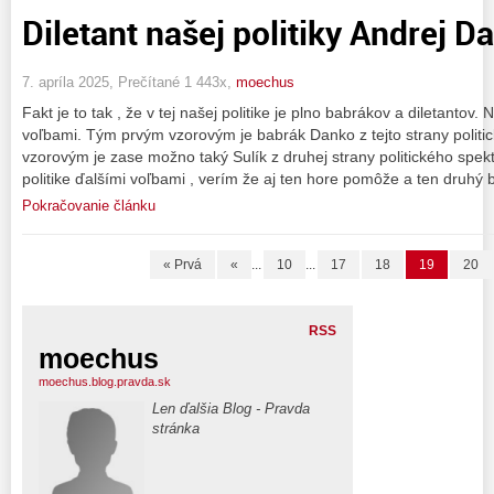
Diletant našej politiky Andrej D
7. apríla 2025, Prečítané 1 443x,
moechus
Fakt je to tak , že v tej našej politike je plno babrákov a diletantov
voľbami. Tým prvým vzorovým je babrák Danko z tejto strany polit
vzorovým je zase možno taký Sulík z druhej strany politického spekt
politike ďalšími voľbami , verím že aj ten hore pomôže a ten druhý 
Pokračovanie článku
« Prvá
«
...
10
...
17
18
19
20
RSS
moechus
moechus.blog.pravda.sk
Len ďalšia Blog - Pravda
stránka