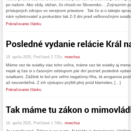
po našom. Ako vždy, občan, čo chceš-no Slovensko….Zvýrazním pár
prístupných zdrojov vo verejnom priestore . Tak čo si o takejto spra
nám vyšetrovateľ a prokurátor tak 2-3 dni pred veľkonočnými sviatk
Pokračovanie článku
Posledné vydanie relácie Král n
19. apríla 2025, Prečítané 2 715x,
moechus
Máme cez tie sviatky viac toho voľna, máme cez tie sviatky aj menej t
nejak aj čas si s časovým odstupom pár dní pozrieť posledné vydani
sviatkami. Zážitok to bol pre veľmi negatívny-fíha, tá arogancia po
až neuveriteľná. Z ich výstupov prýštil plný prúd klamstiev, […]
Pokračovanie článku
Tak máme tu zákon o mimovlád
16. apríla 2025, Prečítané 1 746x,
moechus
Je vymaľované. Zákon je na svete. Aj takáto je demokracia. Väčšina