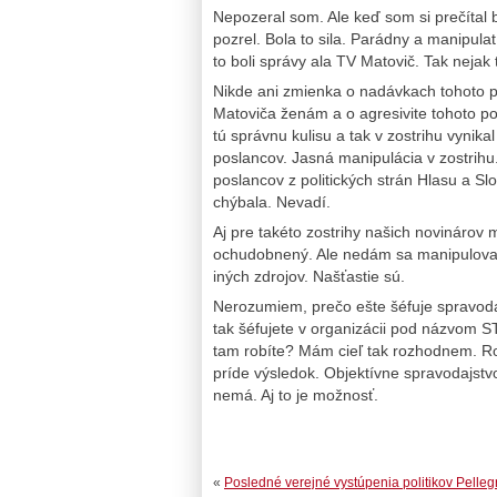
Nepozeral som. Ale keď som si prečítal 
pozrel. Bola to sila. Parádny a manipulat
to boli správy ala TV Matovič. Tak nejak 
Nikde ani zmienka o nadávkach tohoto p
Matoviča ženám a o agresivite tohoto pol
tú správnu kulisu a tak v zostrihu vynika
poslancov. Jasná manipulácia v zostrihu
poslancov z politických strán Hlasu a Sl
chýbala. Nevadí.
Aj pre takéto zostrihy našich novinárov 
ochudobnený. Ale nedám sa manipulovať
iných zdrojov. Našťastie sú.
Nerozumiem, prečo ešte šéfuje spravodaj
tak šéfujete v organizácii pod názvom 
tam robíte? Mám cieľ tak rozhodnem. R
príde výsledok. Objektívne spravodajstvo
nemá. Aj to je možnosť.
«
Posledné verejné vystúpenia politikov Pellegr