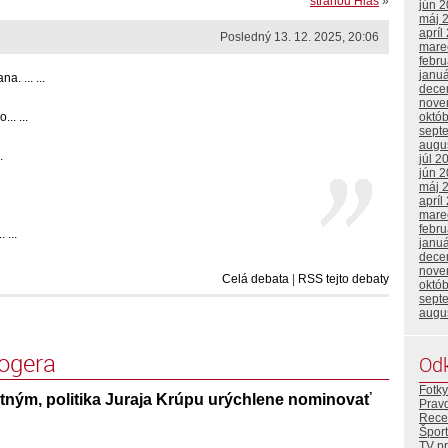
stranou Hlas
»
jún 
máj 
apríl
Posledný 13. 12. 2025, 20:06
mare
febr
janu
. ... ...
dece
nove
októ
.. ...
sept
augu
.
júl 2
jún 
máj 
apríl
mare
febr
 ...
janu
dece
nove
Celá debata
|
RSS tejto debaty
októ
sept
augu
logera
Od
Fotky
ným, politika Juraja Krúpu urýchlene nominovať
Prav
Rece
Šport
TV p