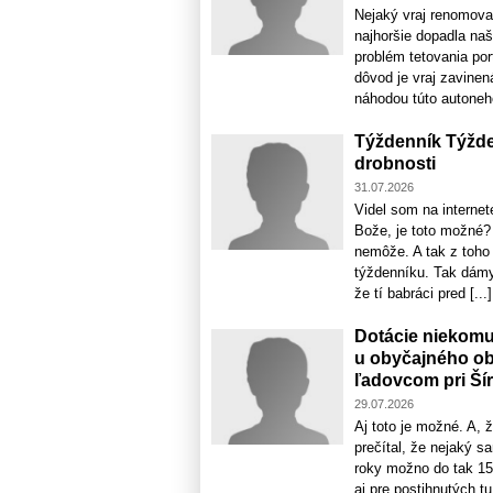
Nejaký vraj renomovan
najhoršie dopadla naš
problém tetovania por
dôvod je vraj zavine
náhodou túto autoneho
Týždenník Týžde
drobnosti
31.07.2026
Videl som na internet
Bože, je toto možné?
nemôže. A tak z toho 
týždenníku. Tak dámy
že tí babráci pred [...]
Dotácie niekomu
u obyčajného o
ľadovcom pri Ší
29.07.2026
Aj toto je možné. A, ž
prečítal, že nejaký s
roky možno do tak 15
aj pre postihnutých t