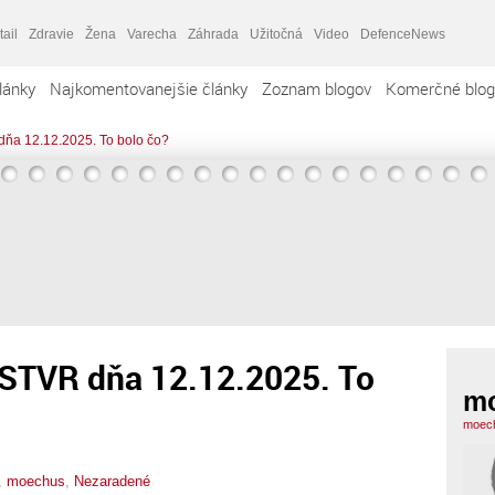
tail
Zdravie
Žena
Varecha
Záhrada
Užitočná
Video
DefenceNews
lánky
Najkomentovanejšie články
Zoznam blogov
Komerčné blog
dňa 12.12.2025. To bolo čo?
 STVR dňa 12.12.2025. To
m
moech
,
moechus
,
Nezaradené