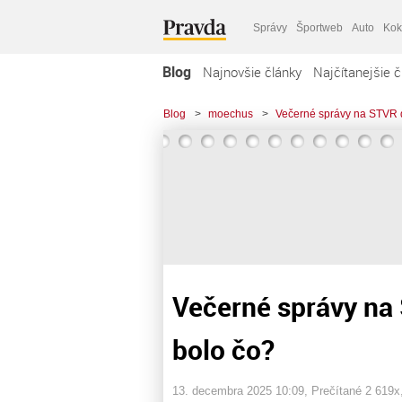
Správy
Športweb
Auto
Kok
Blog
Najnovšie články
Najčítanejšie č
Blog
>
moechus
>
Večerné správy na STVR 
Večerné správy na
bolo čo?
13. decembra 2025 10:09
, Prečítané 2 619x