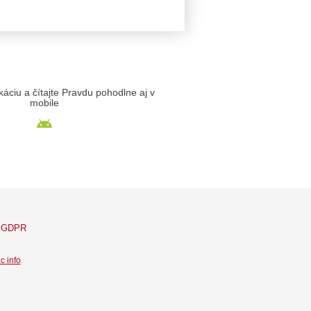
likáciu a čítajte Pravdu pohodlne aj v
mobile
GDPR
c info
.