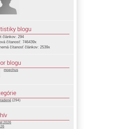
tistiky blogu
t článkov: 294
ová čítanosť: 746439x
merná čítanosť článkov: 2539x
or blogu
moechus
egórie
radené
(294)
hív
st 2026
026