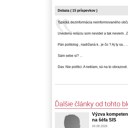
Debata ( 15 príspevkov )
Typická dezinformácia neinformovaného občana
Uvedenú reláciu som nevidel a tak neviem. ,čo.
Pán politolog , nadržaná k.. je čo ? Aj ty sa... ..
Sám sebe si? ...
Dav. Nie politici. A neklam, sú na to obrazové...
Ďalšie články od tohto b
Výzva kompetent
na šéfa SIS
04.08.2026