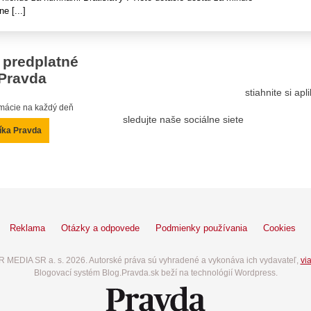
e [...]
 predplatné
Pravda
stiahnite si ap
ormácie na každý deň
sledujte naše sociálne siete
íka Pravda
Reklama
Otázky a odpovede
Podmienky používania
Cookies
 MEDIA SR a. s. 2026. Autorské práva sú vyhradené a vykonáva ich vydavateľ,
via
Blogovací systém Blog.Pravda.sk beží na technológií Wordpress.