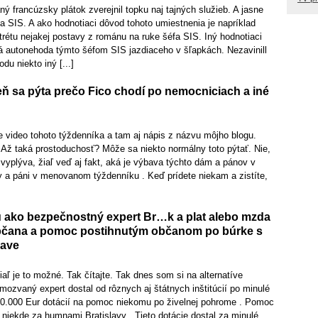
ý francúzsky plátok zverejnil topku naj tajných služieb. A jasne
a SIS. A ako hodnotiaci dôvod tohoto umiestnenia je napríklad
trétu nejakej postavy z románu na ruke šéfa SIS. Iný hodnotiaci
ná autonehoda týmto šéfom SIS jazdiaceho v šľapkách. Nezavinill
du niekto iný [...]
ň sa pýta prečo Fico chodí po nemocniciach a iné
e video tohoto týždenníka a tam aj nápis z názvu môjho blogu.
 Až taká prostoduchosť? Môže sa niekto normálny toto pýtať. Nie,
vyplýva, žiaľ veď aj fakt, aká je výbava týchto dám a pánov v
 a páni v menovanom týždenníku . Keď prídete niekam a zistíte,
 ako bezpečnostný expert Br…k a plat alebo mzda
bčana a pomoc postihnutým občanom po búrke s
rave
iaľ je to možné. Tak čítajte. Tak dnes som si na alternatíve
amozvaný expert dostal od rôznych aj štátnych inštitúcií po minulé
0.000 Eur dotácií na pomoc niekomu po živelnej pohrome . Pomoc
u niekde za humnami Bratislavy . Tieto dotácie dostal za minulé