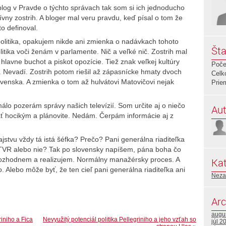
blog v Pravde o týchto správach tak som si ich jednoducho
ívny zostrih. A bloger mal veru pravdu, keď písal o tom že
to definoval.
olitika, opakujem nikde ani zmienka o nadávkach tohoto
Šta
itika voči ženám v parlamente. Nič a veľké nič. Zostrih mal
l hlavne buchot a piskot opozície. Tiež znak veľkej kultúry
Poče
. Nevadí. Zostrih potom riešil až zápasnícke hmaty dvoch
Celk
ovenska. A zmienka o tom až hulvátovi Matovičovi nejak
Prie
málo pozerám správy našich televízií. Som určite aj o niečo
Aut
 hocikým a plánovite. Nedám. Čerpám informácie aj z
stvu vždy tá istá šéfka? Prečo? Pani generálna riaditeľka
STVR alebo nie? Tak po slovensky napíšem, pána boha čo
ozhodnem a realizujem. Normálny manažérsky proces. A
Kat
. Alebo môže byť, že ten cieľ pani generálna riaditeľka ani
Neza
Arc
augu
iniho a Fica
Nevyužitý potenciál politika Pellegriniho a jeho vzťah so
júl 2