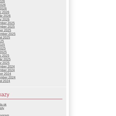
2026
2026
 2026
c 2026
uár 2026
ár 2026
mber 2025
mber 2025
ber 2025
ember 2025
st 2025
025
2025
2025
 2025
c 2025
uár 2025
ár 2025
mber 2024
mber 2024
ber 2024
ember 2024
st 2024
kazy
da.sk
pty
rogram