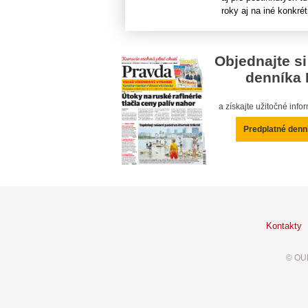
roky aj na iné konkrétn
Objednajte si
denníka 
a získajte užitočné inf
Predplatné denn
Kontakty
© OUR