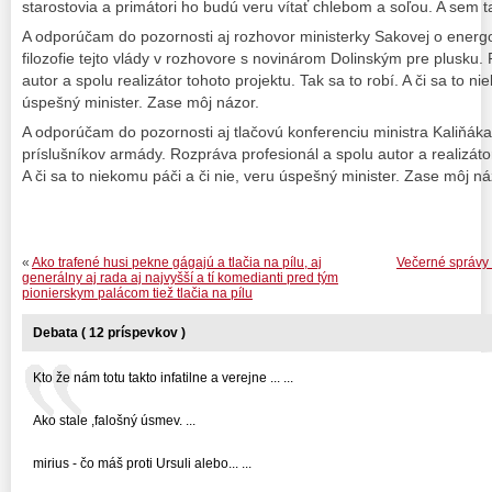
starostovia a primátori ho budú veru vítať chlebom a soľou. A sem t
A odporúčam do pozornosti aj rozhovor ministerky Sakovej o energ
filozofie tejto vlády v rozhovore s novinárom Dolinským pre plusku.
autor a spolu realizátor tohoto projektu. Tak sa to robí. A či sa to ni
úspešný minister. Zase môj názor.
A odporúčam do pozornosti aj tlačovú konferenciu ministra Kaliňáka o
príslušníkov armády. Rozpráva profesionál a spolu autor a realizátor
A či sa to niekomu páči a či nie, veru úspešný minister. Zase môj ná
«
Ako trafené husi pekne gágajú a tlačia na pílu, aj
Večerné správy
generálny aj rada aj najvyšší a tí komedianti pred tým
pionierskym palácom tiež tlačia na pílu
Debata ( 12 príspevkov )
Kto že nám totu takto infatilne a verejne ... ...
Ako stale ,falošný úsmev. ...
mirius - čo máš proti Ursuli alebo... ...