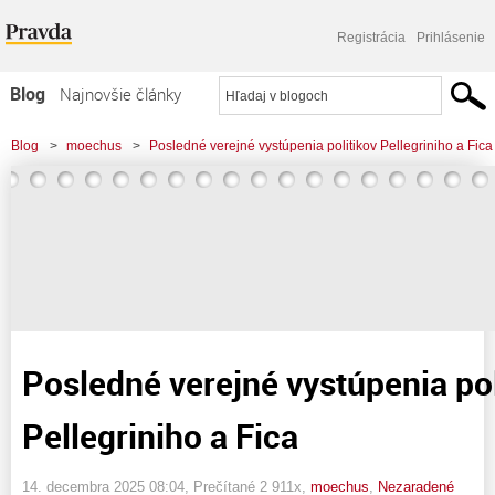
Registrácia
Prihlásenie
Blog
Najnovšie články
Najčítanejšie články
Blog
>
moechus
>
Posledné verejné vystúpenia politikov Pellegriniho a Fica
Najkomentovanejšie články
Zoznam blogov
Komerčné blogy
Posledné verejné vystúpenia pol
Pellegriniho a Fica
14. decembra 2025 08:04
, Prečítané 2 911x,
moechus
,
Nezaradené