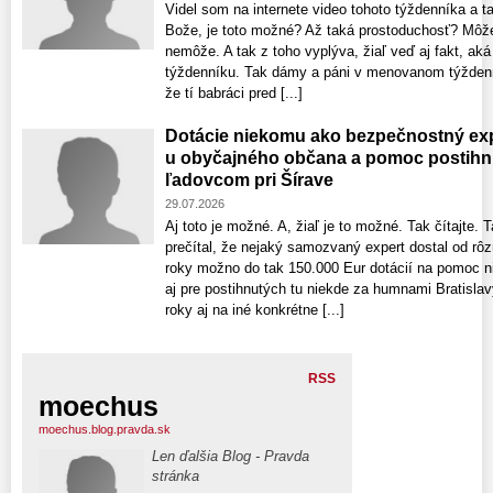
Videl som na internete video tohoto týždenníka a t
Bože, je toto možné? Až taká prostoduchosť? Môže 
nemôže. A tak z toho vyplýva, žiaľ veď aj fakt, ak
týždenníku. Tak dámy a páni v menovanom týždenní
že tí babráci pred [...]
Dotácie niekomu ako bezpečnostný exp
u obyčajného občana a pomoc postih
ľadovcom pri Šírave
29.07.2026
Aj toto je možné. A, žiaľ je to možné. Tak čítajte. 
prečítal, že nejaký samozvaný expert dostal od rôzn
roky možno do tak 150.000 Eur dotácií na pomoc 
aj pre postihnutých tu niekde za humnami Bratislavy
roky aj na iné konkrétne [...]
RSS
moechus
moechus.blog.pravda.sk
Len ďalšia Blog - Pravda
stránka