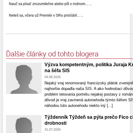
Nauč sa písať zrozumiteľne alebo píš v rodnom... ...
Neteš sa, včera už Premiér v SRo prisľúbil... ...
Ďalšie články od tohto blogera
Výzva kompetentným, politika Juraja 
na šéfa SIS
04.08.2026
Nejaký vraj renomovaný francúzsky plátok zverejnil
najhoršie dopadla naša SIS. A ako hodnotiaci dôvod
problém tetovania portrétu nejakej postavy z román
dôvod je vraj zavinená autonehoda týmto šéfom SIS
náhodou túto autonehodu niekto iný [...]
Týždenník Týždeň sa pýta prečo Fico c
drobnosti
31.07.2026