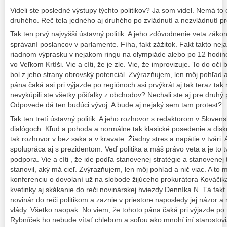
Videli ste posledné výstupy týchto politikov? Ja som videl. Nemá to 
druhého. Reč tela jedného aj druhého po zvládnutí a nezvládnutí p
Tak ten prvý najvyšší ústavný politik. A jeho zdôvodnenie veta zák
správaní poslancov v parlamente. Fíha, fakt zážitok. Fakt takto nej
riadnom výprasku v nejakom ringu na olympiáde alebo po 12 hodinov
vo Veľkom Krtíši. Vie a cíti, že je zle. Vie, že improvizuje. To do očí 
bol z jeho strany obrovský potenciál. Zvýrazňujem, len môj pohľad a
pána čaká asi pri výjazde po regiónoch asi prvýkrát aj tak teraz ta
nevykúpili ste všetky píšťalky z obchodov? Nechali ste aj pre druhý 
Odpovede dá ten budúci vývoj. A bude aj nejaký sem tam protest?
Tak ten tretí ústavný politik. A jeho rozhovor s redaktorom v Slove
dialógoch. Kľud a pohoda a normálne tak klasické posedenie a disku
tak rozhovor v bez saka a v kravate. Žiadny stres a napätie v tvári
spolupráca aj s prezidentom. Veď politika a máš právo veta a je to 
podpora. Vie a cíti , že ide podľa stanovenej stratégie a stanovenej
stanovil, aký má cieľ. Zvýrazňujem, len môj pohľad a nič viac. A to
konferenciu o dovolaní už na slobode žijúceho prokurátora Kováčika.
kvetinky aj skákanie do reči novinárskej hviezdy Denníka N. Tá fak
novinár do reči politikom a zaznie v priestore naposledy jej názor 
vlády. Všetko naopak. No viem, že tohoto pána čaká pri výjazde po 
Rybníček ho nebude vítať chlebom a soľou ako mnohí iní starostovia