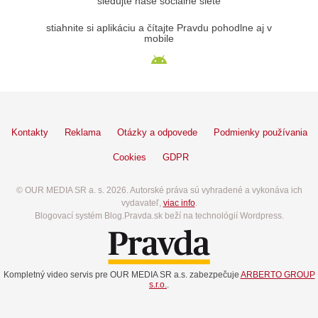
sledujte naše sociálne siete
stiahnite si aplikáciu a čítajte Pravdu pohodlne aj v
mobile
Kontakty
Reklama
Otázky a odpovede
Podmienky používania
Cookies
GDPR
© OUR MEDIA SR a. s. 2026. Autorské práva sú vyhradené a vykonáva ich
vydavateľ,
viac info
.
Blogovací systém Blog.Pravda.sk beží na technológií Wordpress.
Kompletný video servis pre OUR MEDIA SR a.s. zabezpečuje
ARBERTO GROUP
s.r.o.
.